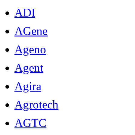
ADI
AGene
Ageno
Agent
Agira
Agrotech
AGTC