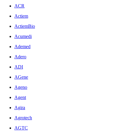
ACR
Actiem
ActiemBio
Acumedi
Ademed
Adero
ADI
AGene
Ageno
Agent
Agira
Agrotech
AGTC