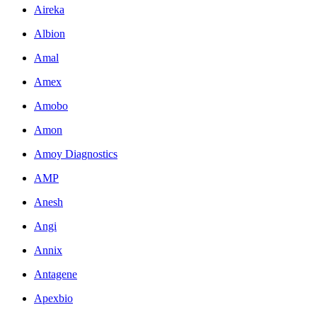
Aireka
Albion
Amal
Amex
Amobo
Amon
Amoy Diagnostics
AMP
Anesh
Angi
Annix
Antagene
Apexbio