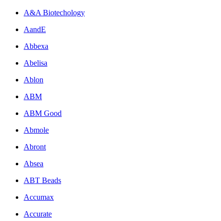
A&A Biotechology
AandE
Abbexa
Abelisa
Ablon
ABM
ABM Good
Abmole
Abront
Absea
ABT Beads
Accumax
Accurate